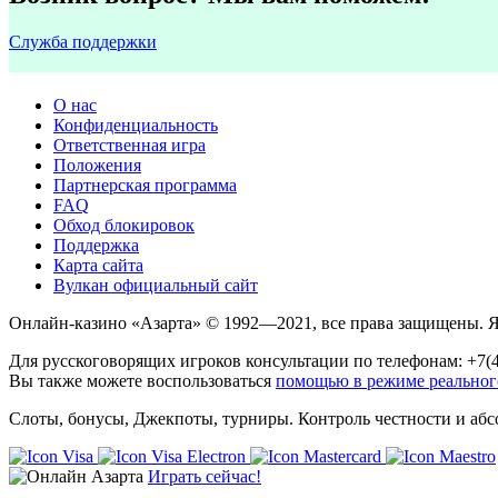
Служба поддержки
О нас
Конфиденциальность
Ответственная игра
Положения
Партнерская программа
FAQ
Обход блокировок
Поддержка
Карта сайта
Вулкан официальный сайт
Онлайн-казино «Азарта» © 1992—2021, все права защищены. Я
Для русскоговорящих игроков консультации по телефонам: +7(4
Вы также можете воспользоваться
помощью в режиме реально
Слоты, бонусы, Джекпоты, турниры. Контроль честности и абс
Играть сейчас!